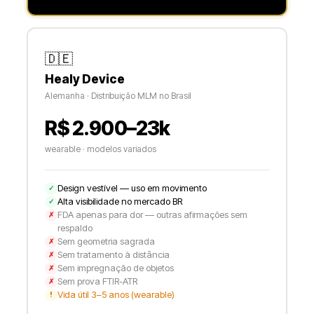
🇩🇪
Healy Device
Alemanha · Distribuição MLM no Brasil
R$ 2.900–23k
wearable · modelos variados
Design vestível — uso em movimento
✓
Alta visibilidade no mercado BR
✓
FDA apenas para dor — outras afirmações sem
✗
respaldo
Sem geometria sagrada
✗
Sem tratamento à distância
✗
Sem impregnação de objetos
✗
Sem prova FTIR-ATR
✗
Vida útil 3–5 anos (wearable)
!