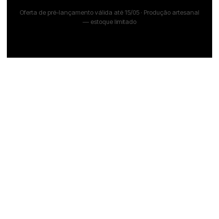
Oferta de pré-lançamento válida até 15/05 · Produção artesanal
— estoque limitado