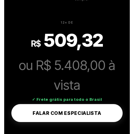
12× DE
509,32
R$
ou R$ 5.408,00 à
vista
✓ Frete grátis para todo o Brasil
FALAR COM ESPECIALISTA