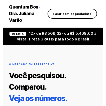
Quantum Box
·
Dra. Juliana
Falar com especialista
Varão
12× de R$ 509,32 · ou R$ 5.408,00 à
OFERTA
vista · Frete GRÁTIS para todo o Brasil
O MERCADO EM PERSPECTIVA
Você pesquisou.
Comparou.
Veja os números.