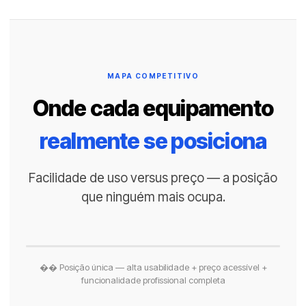
MAPA COMPETITIVO
Onde cada equipamento
realmente se posiciona
Facilidade de uso versus preço — a posição
que ninguém mais ocupa.
BARATO
COMPLEXO / PROFISSIONAL
CARO
AmpCoil
QUANTEC
Inergetix
�� Quantum Box
Spooky2
Metatron
Healy
Qi Coil
Omnium1
BICOM
R$ 54k
R$ 110k
R$ 143k
FÁCIL DE USAR
R$ 3.900
�� Posição única — alta usabilidade + preço acessível +
funcionalidade profissional completa