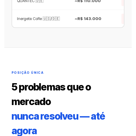
QUANTEC 🇩🇪
~R$ 110.000
AL
MUIT
Inergetix CoRe 🇺🇸/🇩🇪
~R$ 143.000
BAIXA
POSIÇÃO ÚNICA
5 problemas que o
mercado
nunca resolveu — até
agora