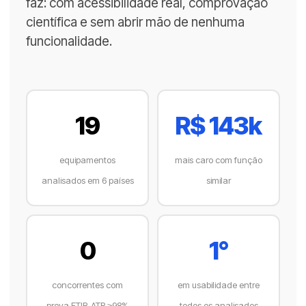
faz: com acessibilidade real, comprovação
científica e sem abrir mão de nenhuma
funcionalidade.
19
R$ 143k
equipamentos
mais caro com função
analisados em 6 países
similar
0
1°
concorrentes com
em usabilidade entre
prova FTIR-ATR ≥98%
todos os analisados