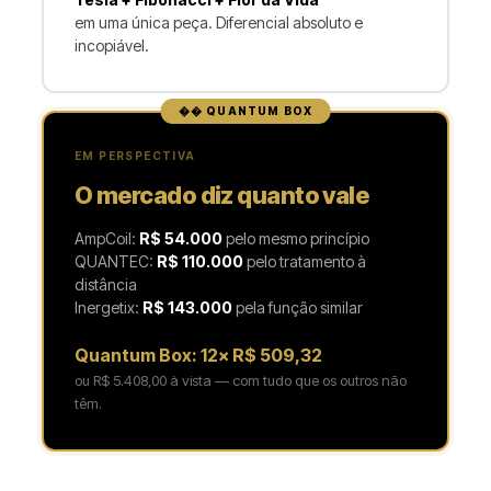
em uma única peça. Diferencial absoluto e
incopiável.
EM PERSPECTIVA
O mercado diz quanto vale
AmpCoil:
R$ 54.000
pelo mesmo princípio
QUANTEC:
R$ 110.000
pelo tratamento à
distância
Inergetix:
R$ 143.000
pela função similar
Quantum Box: 12× R$ 509,32
ou R$ 5.408,00 à vista — com tudo que os outros não
têm.