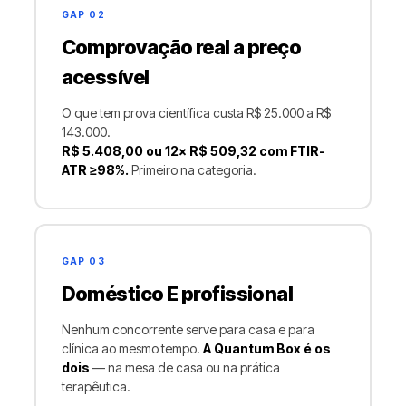
GAP 02
Comprovação real a preço
acessível
O que tem prova científica custa R$ 25.000 a R$
143.000.
R$ 5.408,00 ou 12× R$ 509,32 com FTIR-
ATR ≥98%.
Primeiro na categoria.
GAP 03
Doméstico E profissional
Nenhum concorrente serve para casa e para
clínica ao mesmo tempo.
A Quantum Box é os
dois
— na mesa de casa ou na prática
terapêutica.