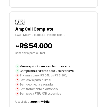
🇺🇸
AmpCoil Complete
EUA · Mesmo conceito, 14× mais caro
~R$ 54.000
sem envio para o Brasil
Mesmo princípio — valida o conceito
✓
Campo mais potente para uso intensivo
✓
14× mais caro (R$ 54k vs R$ 3.900)
✗
Sem envio para o Brasil
✗
Sem geometria sagrada
✗
Sem tratamento à distância
✗
Sem prova FTIR-ATR específica
✗
Usabilidade
Média