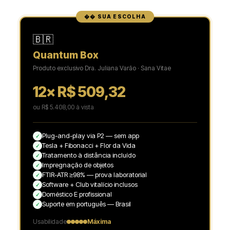
�� SUA ESCOLHA
🇧🇷
Quantum Box
Produto exclusivo Dra. Juliana Varão · Sana Vitae
12× R$ 509,32
ou R$ 5.408,00 à vista
Plug-and-play via P2 — sem app
✓
Tesla + Fibonacci + Flor da Vida
✓
Tratamento à distância incluído
✓
Impregnação de objetos
✓
FTIR-ATR ≥98% — prova laboratorial
✓
Software + Club vitalício inclusos
✓
Doméstico E profissional
✓
Suporte em português — Brasil
✓
Usabilidade
Máxima