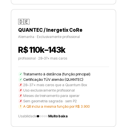
🇩🇪
QUANTEC / Inergetix CoRe
Alemanha · Exclusivamente profissional
R$ 110k–143k
profissional · 28–37× mais caros
Tratamento à distância (função principal)
✓
Certificação TÜV alemão (QUANTEC)
✓
28–37× mais caros que a Quantum Box
✗
Uso exclusivamente profissional
✗
Meses de treinamento para operar
✗
Sem geometria sagrada · sem P2
✗
A QB inclui a mesma função por R$ 3.900
!
Usabilidade
Muito baixa