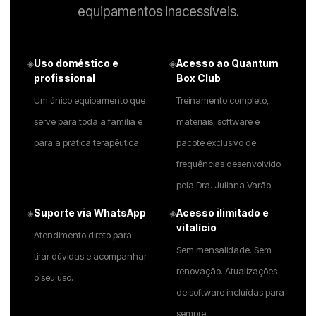
equipamentos inacessíveis.
Uso doméstico e
Acesso ao Quantum
◈
◈
profissional
Box Club
Um único equipamento que
Treinamento completo,
serve para toda a família e
materiais, software e
para a prática terapêutica.
pacote exclusivo de
frequências desenvolvido
pela Dra. Juliana Varão.
Suporte via WhatsApp
Acesso ilimitado e
◈
◈
vitalício
Atendimento direto para
Sem mensalidade. Sem
tirar dúvidas e acompanhar
renovação. Atualizações
o seu uso.
de software incluídas para
sempre.