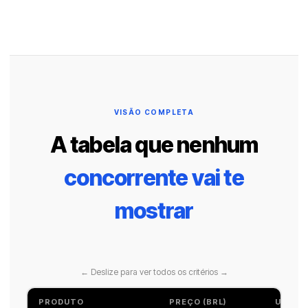
VISÃO COMPLETA
A tabela que nenhum
concorrente vai te
mostrar
← Deslize para ver todos os critérios →
PRODUTO
PREÇO (BRL)
USABIL