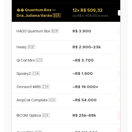
�� Quantum Box —
12× R$ 509,32
MÁXI
Dra. Juliana Varão 🇧🇷
ou R$ 5.408,00 à vista
HADO Quantum Box 🇧🇷
R$ 3.900
ALTA
Healy 🇩🇪
R$ 2.900–23k
MÉDIA
Qi Coil Mini 🇺🇸
~R$ 3.700
MÉDIA
Spooky2 🇨🇳
~R$ 1.900
BAIXA
Omnium1 iMRS 🇨🇭
~R$ 19.000+
MÉDIA
AmpCoil Complete 🇺🇸
~R$ 54.000
MÉDIA
PROFI
BICOM Optima 🇩🇪
R$ 25k–68k
AL
PROFI