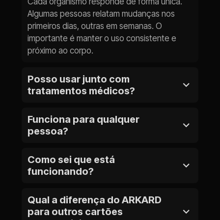
Cada organismo responde de forma única. 
Algumas pessoas relatam mudanças nos 
primeiros dias, outras em semanas. O 
importante é manter o uso consistente e 
próximo ao corpo.
Posso usar junto com 
tratamentos médicos?
Sim. O ARKARD trabalha no campo 
Funciona para qualquer 
informacional/energético e não interfere com 
pessoa?
tratamentos convencionais. Nunca suspenda 
medicamentos sem orientação do seu 
O ARKARD foi desenvolvido para auxiliar 
médico.
Como sei que está 
qualquer pessoa que deseja fortalecer seu 
funcionando?
campo energético e se proteger das 
demandas do momento atual. Os resultados 
Preste atenção em mudanças sutis: 
podem variar de acordo com cada 
Qual a diferença do ARKARD 
qualidade do sono, níveis de energia, clareza 
organismo.
para outros cartões 
mental, bem-estar geral. Muitas pessoas 